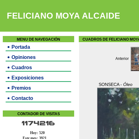
FELICIANO MOYA ALCAIDE
MENU DE NAVEGACIÓN
CUADROS DE FELICIANO MOY
Portada
Opiniones
Anterior
Cuadros
Exposiciones
SONSECA -
Óleo
Premios
Contacto
CONTADOR DE VISITAS
1174216
Hoy:
520
Este mes:
3921