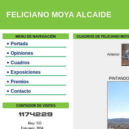
FELICIANO MOYA ALCAIDE
MENU DE NAVEGACIÓN
CUADROS DE FELICIANO MOY
Portada
Opiniones
Anterior
Cuadros
Exposiciones
PINTANDO
Premios
Contacto
CONTADOR DE VISITAS
1174229
Hoy:
533
Este mes:
3934